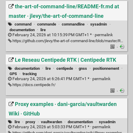
the-art-of-command-line/README-fr.md at
master · jlevy/the-art-of-command-line
command
·
commande
·
commandline
·
sysadmin
·
documentation
·
lire
February 24, 2026 at 10:15:39 PM GMT+1 * ·
permalink
https://github.com/jlevy/the-art-of-command-line/blob/master/README-fr.md
·
Le Reseau Centipede RTK | Centipede RTK
documentation
·
lire
·
centipede
·
gnss
·
positionnement
·
GPS
·
tracking
February 24, 2026 at 6:26:41 PM GMT+1 * ·
permalink
https://docs.centipede.fr/
·
Proxy examples · dani-garcia/vaultwarden
Wiki · GitHub
lire
·
proxy
·
vaultwarden
·
documentation
·
sysadmin
February 24, 2026 at 5:03:33 PM GMT+1 * ·
permalink
https://github.com/dani-garcia/vaultwarden/wiki/Proxy-examples