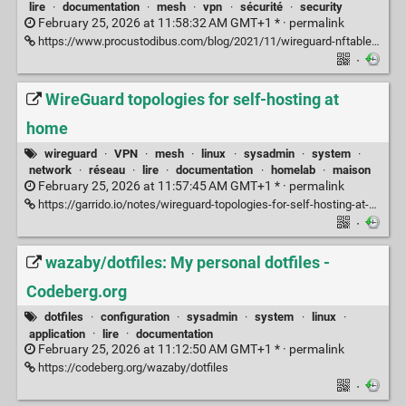
lire
·
documentation
·
mesh
·
vpn
·
sécurité
·
security
February 25, 2026 at 11:58:32 AM GMT+1 * ·
permalink
https://www.procustodibus.com/blog/2021/11/wireguard-nftables/#hub-and-spoke
·
WireGuard topologies for self-hosting at
home
wireguard
·
VPN
·
mesh
·
linux
·
sysadmin
·
system
·
network
·
réseau
·
lire
·
documentation
·
homelab
·
maison
February 25, 2026 at 11:57:45 AM GMT+1 * ·
permalink
https://garrido.io/notes/wireguard-topologies-for-self-hosting-at-home/#fn:2
·
wazaby/dotfiles: My personal dotfiles -
Codeberg.org
dotfiles
·
configuration
·
sysadmin
·
system
·
linux
·
application
·
lire
·
documentation
February 25, 2026 at 11:12:50 AM GMT+1 * ·
permalink
https://codeberg.org/wazaby/dotfiles
·