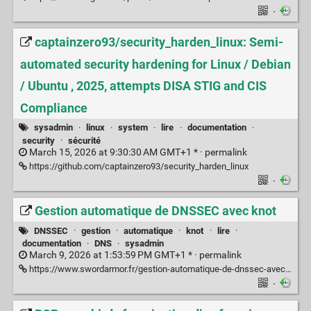
·
captainzero93/security_harden_linux: Semi-
automated security hardening for Linux / Debian
/ Ubuntu , 2025, attempts DISA STIG and CIS
Compliance
sysadmin
·
linux
·
system
·
lire
·
documentation
·
security
·
sécurité
March 15, 2026 at 9:30:30 AM GMT+1 * ·
permalink
https://github.com/captainzero93/security_harden_linux
·
Gestion automatique de DNSSEC avec knot
DNSSEC
·
gestion
·
automatique
·
knot
·
lire
·
documentation
·
DNS
·
sysadmin
March 9, 2026 at 1:53:59 PM GMT+1 * ·
permalink
https://www.swordarmor.fr/gestion-automatique-de-dnssec-avec-knot.html
·