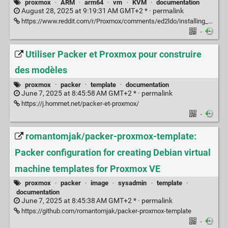
proxmox
·
ARM
·
arm64
·
vm
·
KVM
·
documentation
August 28, 2025 at 9:19:31 AM GMT+2 * ·
permalink
https://www.reddit.com/r/Proxmox/comments/ed2ldo/installing_and_launching_an_arm_vm_from_proxmox/
·
Utiliser Packer et Proxmox pour construire
des modèles
proxmox
·
packer
·
template
·
documentation
June 7, 2025 at 8:45:58 AM GMT+2 * ·
permalink
https://j.hommet.net/packer-et-proxmox/
·
romantomjak/packer-proxmox-template:
Packer configuration for creating Debian virtual
machine templates for Proxmox VE
proxmox
·
packer
·
image
·
sysadmin
·
template
·
documentation
June 7, 2025 at 8:45:38 AM GMT+2 * ·
permalink
https://github.com/romantomjak/packer-proxmox-template
·