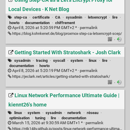
Using Step-CA as a Let's Encrypt Proxy for
Local Devices · K Net Blog
step-ca
·
certificate
·
CA
·
sysadmin
·
letsencrypt
·
lire
·
howto
·
documentation
·
chiffrement
April 8, 2026 at 5:20:59 PM GMT+2 * ·
permalink
https://blog.kohnkenet.de/blog/proxmox-step-ca-letsencrypt-scep/
·
Getting Started With Stratoshark - Josh Clark
sysadmin
·
tracing
·
syscall
·
system
·
linux
·
lire
·
documentation
·
howto
April 8, 2026 at 5:20:19 PM GMT+2 * ·
permalink
https://jeclark.net/articles/getting-started-with-stratoshark/
·
Linux Network Performance Ultimate Guide |
kiennt26's home
linux
·
system
·
sysadmin
·
network
·
réseau
·
optimisation
·
tuning
·
lire
·
documentation
March 15, 2026 at 9:30:59 AM GMT+1 * ·
permalink
https://ntk148v.github.io/posts/linux-network-performance-ultimate-guide/