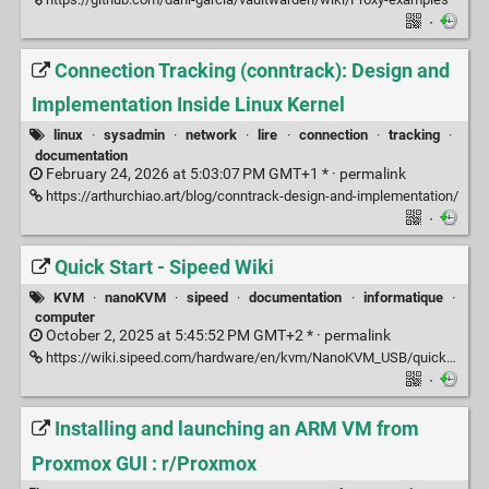
·
Connection Tracking (conntrack): Design and
Implementation Inside Linux Kernel
linux
·
sysadmin
·
network
·
lire
·
connection
·
tracking
·
documentation
February 24, 2026 at 5:03:07 PM GMT+1 * ·
permalink
https://arthurchiao.art/blog/conntrack-design-and-implementation/
·
Quick Start - Sipeed Wiki
KVM
·
nanoKVM
·
sipeed
·
documentation
·
informatique
·
computer
October 2, 2025 at 5:45:52 PM GMT+2 * ·
permalink
https://wiki.sipeed.com/hardware/en/kvm/NanoKVM_USB/quick_start.html
·
Installing and launching an ARM VM from
Proxmox GUI : r/Proxmox