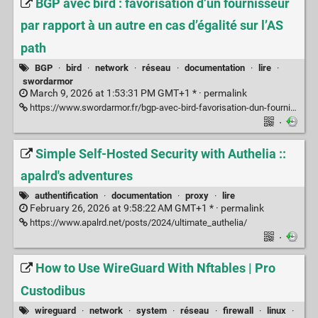
BGP avec bird : favorisation d’un fournisseur
par rapport à un autre en cas d’égalité sur l’AS
path
BGP
·
bird
·
network
·
réseau
·
documentation
·
lire
·
swordarmor
March 9, 2026 at 1:53:31 PM GMT+1 * ·
permalink
https://www.swordarmor.fr/bgp-avec-bird-favorisation-dun-fournisseur-par-rapport-a-un-autre-en-cas-degalite-sur-las-path.html
·
Simple Self-Hosted Security with Authelia ::
apalrd's adventures
authentification
·
documentation
·
proxy
·
lire
February 26, 2026 at 9:58:22 AM GMT+1 * ·
permalink
https://www.apalrd.net/posts/2024/ultimate_authelia/
·
How to Use WireGuard With Nftables | Pro
Custodibus
wireguard
·
network
·
system
·
réseau
·
firewall
·
linux
·