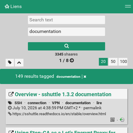
Liens
Tag cloud
Picture wall
Daily
RSS Feed
Logi
3345
shaares
1 / 8
20
50
100
149 results tagged
documentation
Overview - sshuttle 1.3.2 documentation
SSH
·
connection
·
VPN
·
documentation
·
lire
July 10, 2026 at 4:38:59 PM GMT+2 * ·
permalink
https://sshuttle.readthedocs.io/en/stable/overview.html
·