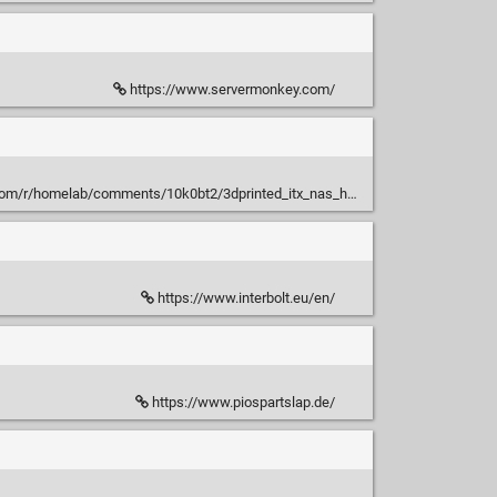
https://www.servermonkey.com/
/homelab/comments/10k0bt2/3dprinted_itx_nas_homeserver_edition/
https://www.interbolt.eu/en/
https://www.piospartslap.de/