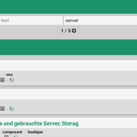
1 / 3
r
·
usa
·
r
·
ue und gebrauchte Server, Storag
·
composant
·
boutique