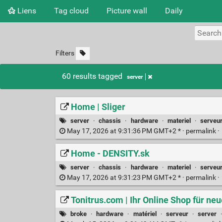
Liens
Tag cloud
Picture wall
Daily
Filters
60 results tagged
server
Home | Sliger
server
·
chassis
·
hardware
·
materiel
·
serveu
May 17, 2026 at 9:31:36 PM GMT+2 * ·
permalink
·
Home - DENSITY.sk
server
·
chassis
·
hardware
·
materiel
·
serveu
May 17, 2026 at 9:31:23 PM GMT+2 * ·
permalink
·
Tonitrus.com | Ihr Online Shop für ne
broke
·
hardware
·
matériel
·
serveur
·
server