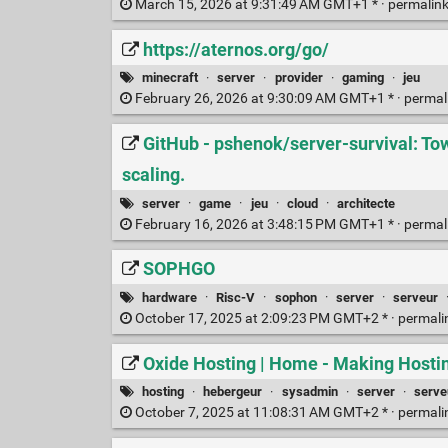
March 15, 2026 at 9:31:49 AM GMT+1 * ·
permalin
https://aternos.org/go/
minecraft
·
server
·
provider
·
gaming
·
jeu
February 26, 2026 at 9:30:09 AM GMT+1 * ·
permal
GitHub - pshenok/server-survival: Towe
scaling.
server
·
game
·
jeu
·
cloud
·
architecte
February 16, 2026 at 3:48:15 PM GMT+1 * ·
permal
SOPHGO
hardware
·
Risc-V
·
sophon
·
server
·
serveur
October 17, 2025 at 2:09:23 PM GMT+2 * ·
permali
Oxide Hosting | Home - Making Hosti
hosting
·
hebergeur
·
sysadmin
·
server
·
serve
October 7, 2025 at 11:08:31 AM GMT+2 * ·
permali