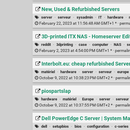
New, Used & Refurbished Servers
server
·
serveur
·
sysadmin
·
IT
·
hardware
·
February 22, 2023 at 11:56:48 AM GMT+1 * ·
perma
3D-printed ITX NAS - Homeserver Edit
reddit
·
3dprinting
·
case
·
computer
·
NAS
·
s
February 2, 2023 at 4:54:00 PM GMT+1 * ·
permali
Interbolt.eu: cheap refurbished Server
matériel
·
hardware
·
server
·
serveur
·
europe
October 9, 2022 at 10:38:23 PM GMT+2 * ·
permali
piospartslap
hardware
·
matériel
·
Europe
·
server
·
serveur
October 9, 2022 at 10:37:55 PM GMT+2 * ·
permali
Dell PowerEdge C Server | System 
dell
·
setupbios
·
bios
·
configuration
·
c-series