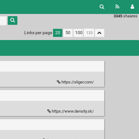
3345
shaares
Links per page
20
50
100
https://sliger.com/
https://www.density.sk/