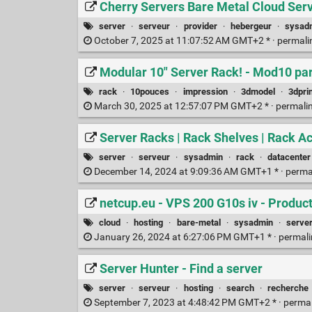
Cherry Servers Bare Metal Cloud Ser
server
·
serveur
·
provider
·
hebergeur
·
sysad
October 7, 2025 at 11:07:52 AM GMT+2 * ·
permali
Modular 10" Server Rack! - Mod10 par
rack
·
10pouces
·
impression
·
3dmodel
·
3dpri
March 30, 2025 at 12:57:07 PM GMT+2 * ·
permali
Server Racks | Rack Shelves | Rack A
server
·
serveur
·
sysadmin
·
rack
·
datacenter
December 14, 2024 at 9:09:36 AM GMT+1 * ·
perma
netcup.eu - VPS 200 G10s iv - Product
cloud
·
hosting
·
bare-metal
·
sysadmin
·
serve
January 26, 2024 at 6:27:06 PM GMT+1 * ·
permal
Server Hunter - Find a server
server
·
serveur
·
hosting
·
search
·
recherche
September 7, 2023 at 4:48:42 PM GMT+2 * ·
perma