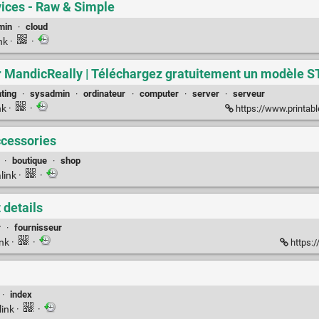
vices - Raw & Simple
min
·
cloud
nk
·
·
 MandicReally | Téléchargez gratuitement un modèle ST
nting
·
sysadmin
·
ordinateur
·
computer
·
server
·
serveur
nk
·
·
https://www.printabl
ccessories
·
boutique
·
shop
link
·
·
 details
r
·
fournisseur
ink
·
·
https:
·
index
link
·
·