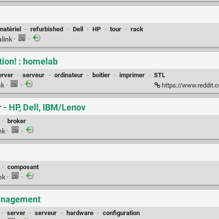
matériel
·
refurbished
·
Dell
·
HP
·
tour
·
rack
link
·
·
ion! : homelab
erver
·
serveur
·
ordinateur
·
boitier
·
imprimer
·
STL
nk
·
·
https://www.reddit.com/r
 - HP, Dell, IBM/Lenov
·
broker
nk
·
·
·
composant
nk
·
·
Management
·
server
·
serveur
·
hardware
·
configuration