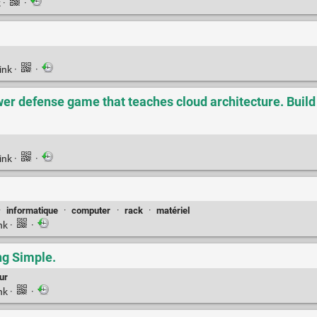
k
·
·
ink
·
·
r defense game that teaches cloud architecture. Build in
ink
·
·
·
informatique
·
computer
·
rack
·
matériel
nk
·
·
ng Simple.
ur
nk
·
·